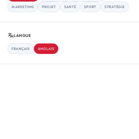
MARKETING
PROJET
SANTÉ
SPORT
STRATÉGIE
Désolé,
aucun résultat disponible
Veuillez modifier vos filtres ou les supprimer en cliquant ci-
LANGUE
dessous .
FRANÇAIS
ANGLAIS
SUPPRIMER LES FILTRES
Formations
à la une
DIGITAL
MARKETING