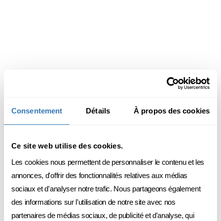
Marketing digital
Le
15 JOURS RÉPARTIS SUR 5 MOIS
15 J
CAS
FRANÇAIS
PRÉSENTIEL
DÉCOUVRIR
Consentement
Détails
À propos des cookies
BESOIN DE RENSEIGNEMENTS ?
Réservez un appel
avec notre conseiller·ère
Ce site web utilise des cookies.
Les cookies nous permettent de personnaliser le contenu et les
annonces, d'offrir des fonctionnalités relatives aux médias
Notre équipe répond à toutes vos questions sur nos
sociaux et d'analyser notre trafic. Nous partageons également
formations.
des informations sur l'utilisation de notre site avec nos
partenaires de médias sociaux, de publicité et d'analyse, qui