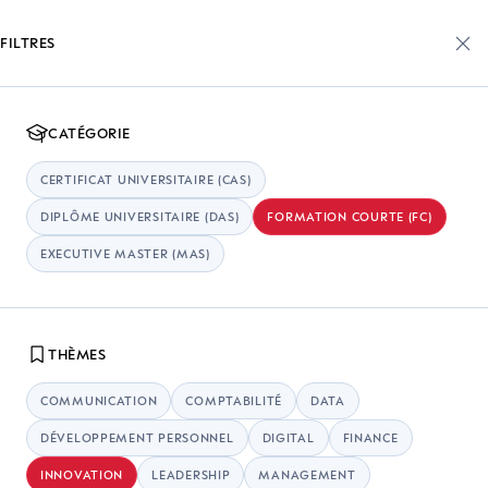
FILTRES
Trouvez votre
CATÉGORIE
formation continue
CERTIFICAT UNIVERSITAIRE (CAS)
Des formations continues pour les professionnel·le·s, compatibles avec
DIPLÔME UNIVERSITAIRE (DAS)
FORMATION COURTE (FC)
votre emploi du temps.
EXECUTIVE MASTER (MAS)
50+ FORMATIONS CONTINUES
INTERVENANT·E ISSU·E DE L’INDUSTRIE
THÈMES
COMMUNICATION
COMPTABILITÉ
DATA
DÉVELOPPEMENT PERSONNEL
DIGITAL
FINANCE
INNOVATION
LEADERSHIP
MANAGEMENT