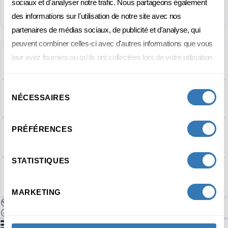
sociaux et d'analyser notre trafic. Nous partageons également
Executive master (MAS)
des informations sur l'utilisation de notre site avec nos
partenaires de médias sociaux, de publicité et d'analyse, qui
peuvent combiner celles-ci avec d'autres informations que vous
DURÉE
leur avez fournies ou qu'ils ont collectées lors de votre utilisation
103 jours répartis sur 18 mois
de leurs services.
Sélection
PRIX
NÉCESSAIRES
du
27 000 CHF
consentement
PRÉFÉRENCES
LANGUE
Français
STATISTIQUES
EMPLACEMENT
Présentiel
MARKETING
RECONNU À L'INTERNATIONAL
FORMATION ORIENTÉE PRATIQUE