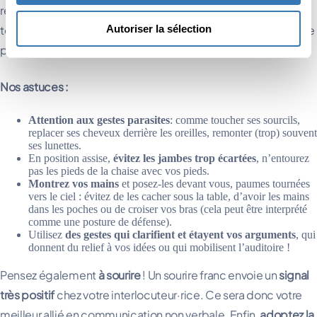
réel impact sur l’auditoire. Si vous êtes plutôt stressé·e,
Autoriser la sélection
tendu·e ou sujet·te aux « tics », l’enjeu sera de travailler sur une
posture neutre et dispersez la tension qui vous habite.
Nos astuces :
Attention aux gestes parasites
: comme toucher ses sourcils,
replacer ses cheveux derrière les oreilles, remonter (trop) souvent
ses lunettes.
En position assise,
évitez les jambes trop écartées
, n’entourez
pas les pieds de la chaise avec vos pieds.
Montrez vos mains
et posez-les devant vous, paumes tournées
vers le ciel : évitez de les cacher sous la table, d’avoir les mains
dans les poches ou de croiser vos bras (cela peut être interprété
comme une posture de défense).
Utilisez
des gestes qui clarifient et étayent vos arguments
, qui
donnent du relief à vos idées ou qui mobilisent l’auditoire !
Pensez également
à sourire
! Un sourire franc envoie un
signal
très positif
chez votre interlocuteur·rice. Ce sera donc votre
meilleur allié en communication non verbale. Enfin,
adoptez la