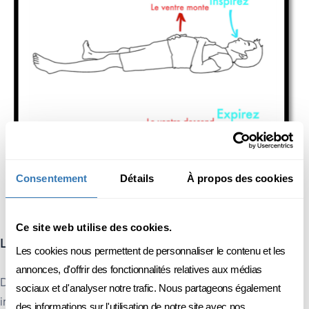
Consentement
Détails
À propos des cookies
Ce site web utilise des cookies.
Le regard en langage corporel
Les cookies nous permettent de personnaliser le contenu et les
annonces, d'offrir des fonctionnalités relatives aux médias
Dans de nombreuses cultures, le fait de ne pas regarder son
sociaux et d'analyser notre trafic. Nous partageons également
interlocuteur·rice « dans les yeux » est interprété comme un
des informations sur l'utilisation de notre site avec nos