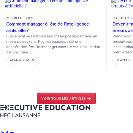
31 JUILLET 2026
03 JUIN 20
Comment manager à l'ère de l'intelligence
Devenir ma
artificielle ?
erreurs à 
L'IA générative s'est glissée dans les postes de travail en
Prendre son
moins de deux ans. Pour les équipes, c'est une
présenté co
accélération. Pour les manager·euse·s, c'est une question
c'est un ch
de fond. Que …
première fois
MANAGEMENT
MANAGE
VOIR TOUS LES ARTICLES