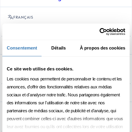
FRANÇAIS
Mars 2024
Data science & management
Consentement
Détails
À propos des cookies
FRANÇAIS
Ce site web utilise des cookies.
Mars 2025
Les cookies nous permettent de personnaliser le contenu et les
annonces, d'offrir des fonctionnalités relatives aux médias
Data science & management
sociaux et d'analyser notre trafic. Nous partageons également
des informations sur l'utilisation de notre site avec nos
partenaires de médias sociaux, de publicité et d'analyse, qui
FRANÇAIS
peuvent combiner celles-ci avec d'autres informations que vous
Mars 2026
leur avez fournies ou qu'ils ont collectées lors de votre utilisation