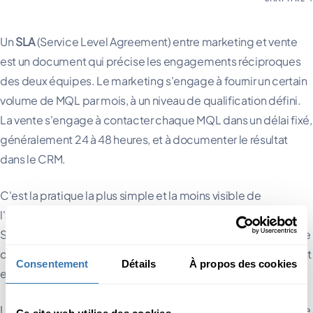
Un
SLA
(Service Level Agreement) entre marketing et vente
est un document qui précise les engagements réciproques
des deux équipes. Le marketing s'engage à fournir un certain
volume de MQL par mois, à un niveau de qualification défini.
La vente s'engage à contacter chaque MQL dans un délai fixé,
généralement 24 à 48 heures, et à documenter le résultat
dans le CRM.
C'est la pratique la plus simple et la moins visible de
l'alignement marketing et vente. C'est aussi la plus efficace.
Sans SLA, chaque désaccord reste un débat d'opinions sur ce
qui aurait dû se passer. Avec un SLA, l'écart entre engagement
Consentement
Détails
À propos des cookies
et réalité est visible, mesurable et corrigeable.
Le SLA se signe par les deux responsables et se relit lors d'une