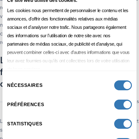
Ce site web utilise des cookies.
réunion mensuelle commune. Le revoir trop fréquemment le
Les cookies nous permettent de personnaliser le contenu et les
vide de sens. Ne jamais le revoir le rend obsolète dans les six
annonces, d'offrir des fonctionnalités relatives aux médias
mois suivant le premier changement d'équipe. Un SLA qui
sociaux et d'analyser notre trafic. Nous partageons également
date de 18 mois sans révision est un SLA que personne ne
des informations sur l'utilisation de notre site avec nos
respecte vraiment.
partenaires de médias sociaux, de publicité et d'analyse, qui
peuvent combiner celles-ci avec d'autres informations que vous
Lead scoring et boucle de
leur avez fournies ou qu'ils ont collectées lors de votre utilisation
feedback : tenir l'alignement
de leurs services.
Sélection
dans le temps
NÉCESSAIRES
du
consentement
PRÉFÉRENCES
Le
lead scoring
consiste à attribuer un score à chaque contact
STATISTIQUES
selon ses caractéristiques et ses comportements. Un·e
responsable marketing B2B ayant visité la page de