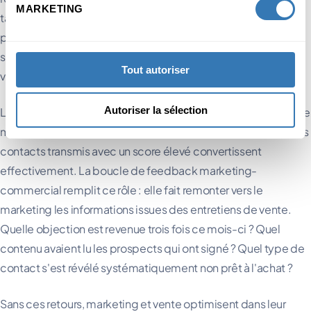
MARKETING
tarification et téléchargé deux ressources obtiendra un score
plus élevé qu'un·e étudiant·e ayant ouvert un seul email. Ce
score détermine si le contact franchit le seuil de transmission
Tout autoriser
vers la vente.
Autoriser la sélection
Le scoring est aussi bon que le modèle qui le paramètre. Et ce
modèle se dégrade si personne ne vérifie régulièrement si les
contacts transmis avec un score élevé convertissent
effectivement. La boucle de feedback marketing-
commercial remplit ce rôle : elle fait remonter vers le
marketing les informations issues des entretiens de vente.
Quelle objection est revenue trois fois ce mois-ci ? Quel
contenu avaient lu les prospects qui ont signé ? Quel type de
contact s'est révélé systématiquement non prêt à l'achat ?
Sans ces retours, marketing et vente optimisent dans leur