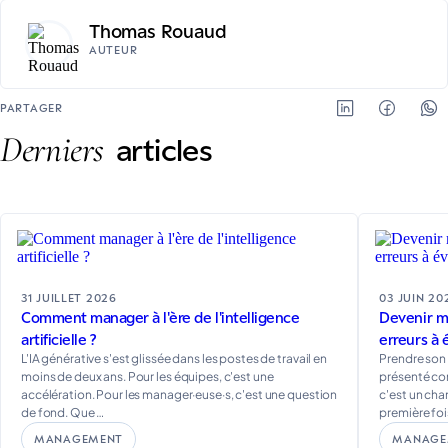
Thomas Rouaud
AUTEUR
PARTAGER
Derniers
articles
31 JUILLET 2026
03 JUIN 20
Comment manager à l'ère de l'intelligence
Devenir ma
artificielle ?
erreurs à 
L'IA générative s'est glissée dans les postes de travail en
Prendre son
moins de deux ans. Pour les équipes, c'est une
présenté co
accélération. Pour les manager·euse·s, c'est une question
c'est un ch
de fond. Que …
première fois
MANAGEMENT
MANAGE