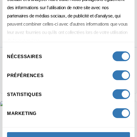
des informations sur l'utilisation de notre site avec nos
Besoin d'aide pour
choisir votre
partenaires de médias sociaux, de publicité et d'analyse, qui
formation ?
peuvent combiner celles-ci avec d'autres informations que vous
leur avez fournies ou qu'ils ont collectées lors de votre utilisation
Réservez un appel avec un·e conseiller·ère.
de leurs services.
Sélection
NÉCESSAIRES
du
consentement
PRÉFÉRENCES
PRENEZ UN RENDEZ-VOUS
STATISTIQUES
MARKETING
COMMUNICATION
MARKETING