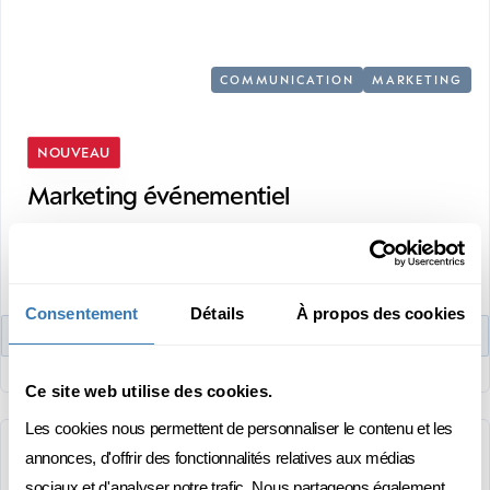
COMMUNICATION
MARKETING
NOUVEAU
Marketing événementiel
3 JOURS RÉPARTIS SUR 1 MOIS
FC
FRANÇAIS
PRÉSENTIEL
Consentement
Détails
À propos des cookies
DÉCOUVRIR
Ce site web utilise des cookies.
Les cookies nous permettent de personnaliser le contenu et les
annonces, d'offrir des fonctionnalités relatives aux médias
OBTENEZ DES CONSEILS PERSONNALISÉS
sociaux et d'analyser notre trafic. Nous partageons également